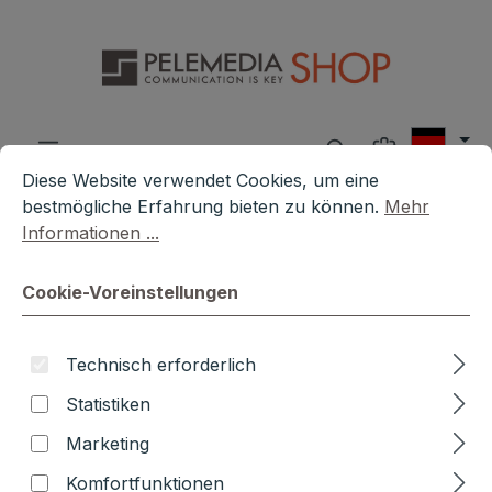
Zum Hauptinhalt springen
Warenkorb 
Cookie-Voreinstellungen
Diese Website verwendet Cookies, um eine bestmögliche E
Diese Website verwendet Cookies, um eine
bestmögliche Erfahrung bieten zu können.
Mehr
Informationen ...
Baugewerbe Abo für Schüler
und Studierende in
Cookie-Voreinstellungen
Deutschland
Technisch erforderlich
Statistiken
Bildergalerie überspringen
Marketing
Komfortfunktionen