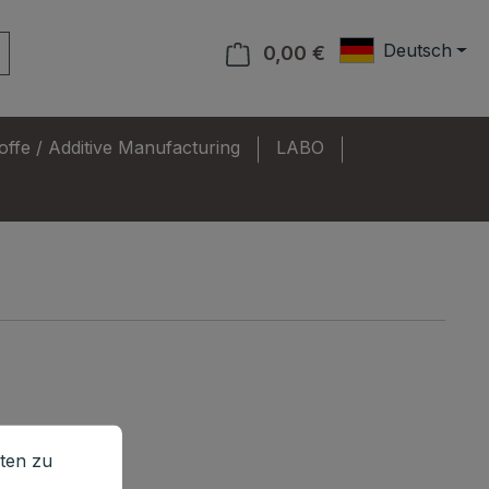
Deutsch
0,00 €
Warenkorb enthält 
offe / Additive Manufacturing
LABO
en zu können.
Mehr Informationen ...
ten zu