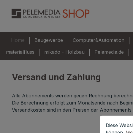
m Hauptinhalt springen
Zur Suche springen
Zur Hauptnavigation springen
Home
Baugewerbe
Computer&Automation
materialfluss
mikado - Holzbau
Pelemedia.de
Versand und Zahlung
Alle Abonnements werden gegen Rechnung berechne
Die Berechnung erfolgt zum Monatsende nach Begi
Versandkosten sind in den Preisen der Abonnements i
Cookie-Vorein
Diese Website
Diese Websi
können.
Meh